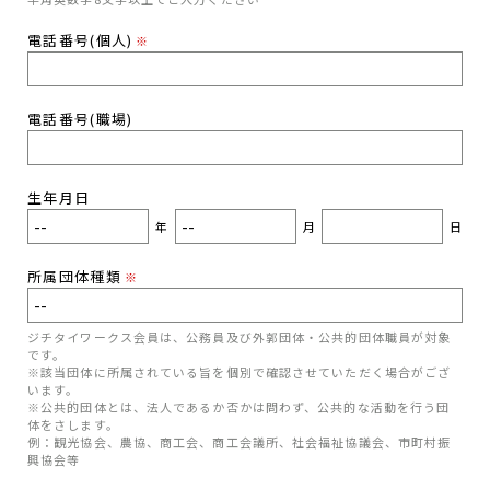
電話番号(個人)
※
電話番号(職場)
生年月日
年
月
日
所属団体種類
※
ジチタイワークス会員は、公務員及び外郭団体・公共的団体職員が対象
です。
※該当団体に所属されている旨を個別で確認させていただく場合がござ
います。
※公共的団体とは、法人であるか否かは問わず、公共的な活動を行う団
体をさします。
例：観光協会、農協、商工会、商工会議所、社会福祉協議会、市町村振
興協会等