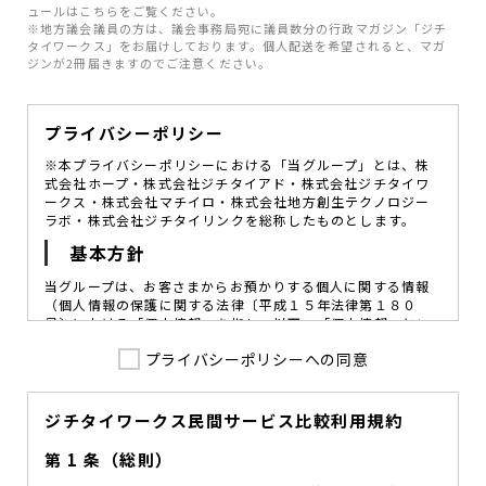
ュールはこちらをご覧ください。
※地方議会議員の方は、議会事務局宛に議員数分の行政マガジン「ジチ
タイワークス」をお届けしております。個人配送を希望されると、マガ
ジンが2冊届きますのでご注意ください。
プライバシーポリシー
※本プライバシーポリシーにおける「当グループ」とは、株
式会社ホープ・株式会社ジチタイアド・株式会社ジチタイワ
ークス・株式会社マチイロ・株式会社地方創生テクノロジー
ラボ・株式会社ジチタイリンクを総称したものとします。
基本方針
当グループは、お客さまからお預かりする個人に関する情報
（個人情報の保護に関する法律〔平成１５年法律第１８０
号〕における「個人情報」を指し、以下、「個人情報」とい
います。）の価値を尊重し、常に適切な管理と保護の徹底を
プライバシーポリシーへの同意
図ることが、重要な社会的責務であると考えております。
当グループはこれを確実に実践していくために、以下の方針
を定め、役員及び従業員に個人情報保護の重要性の認識と取
組みを徹底させることによって、個人情報の適切な取り扱い
ジチタイワークス民間サービス比較利用規約
に努めてまいります。
第 1 条（総則）
当グループは、個人情報保護に係る法令その他の規範を遵