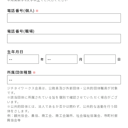
電話番号(個人)
※
電話番号(職場)
生年月日
年
月
日
所属団体種類
※
ジチタイワークス会員は、公務員及び外郭団体・公共的団体職員が対象
です。
※該当団体に所属されている旨を個別で確認させていただく場合がござ
います。
※公共的団体とは、法人であるか否かは問わず、公共的な活動を行う団
体をさします。
例：観光協会、農協、商工会、商工会議所、社会福祉協議会、市町村振
興協会等