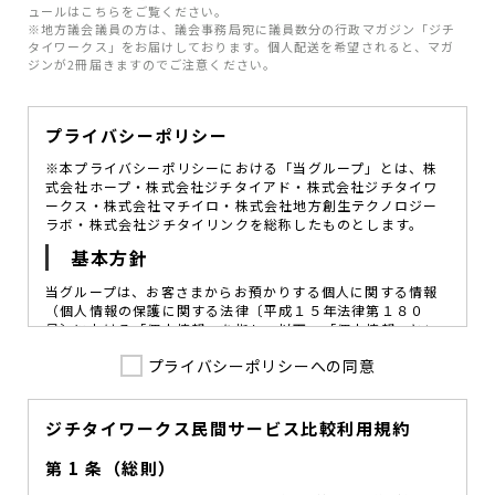
ュールはこちらをご覧ください。
※地方議会議員の方は、議会事務局宛に議員数分の行政マガジン「ジチ
タイワークス」をお届けしております。個人配送を希望されると、マガ
ジンが2冊届きますのでご注意ください。
プライバシーポリシー
※本プライバシーポリシーにおける「当グループ」とは、株
式会社ホープ・株式会社ジチタイアド・株式会社ジチタイワ
ークス・株式会社マチイロ・株式会社地方創生テクノロジー
ラボ・株式会社ジチタイリンクを総称したものとします。
基本方針
当グループは、お客さまからお預かりする個人に関する情報
（個人情報の保護に関する法律〔平成１５年法律第１８０
号〕における「個人情報」を指し、以下、「個人情報」とい
います。）の価値を尊重し、常に適切な管理と保護の徹底を
プライバシーポリシーへの同意
図ることが、重要な社会的責務であると考えております。
当グループはこれを確実に実践していくために、以下の方針
を定め、役員及び従業員に個人情報保護の重要性の認識と取
組みを徹底させることによって、個人情報の適切な取り扱い
ジチタイワークス民間サービス比較利用規約
に努めてまいります。
第 1 条（総則）
当グループは、個人情報保護に係る法令その他の規範を遵