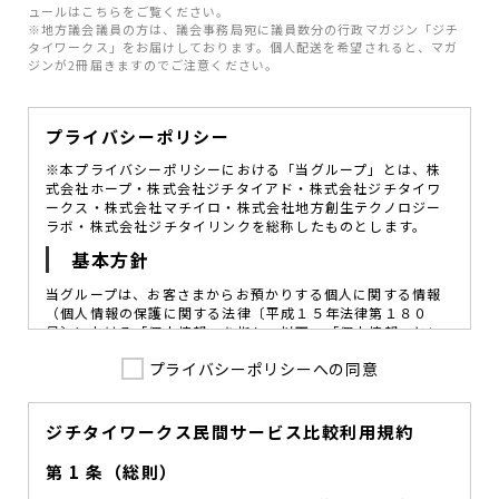
ュールはこちらをご覧ください。
※地方議会議員の方は、議会事務局宛に議員数分の行政マガジン「ジチ
タイワークス」をお届けしております。個人配送を希望されると、マガ
ジンが2冊届きますのでご注意ください。
プライバシーポリシー
※本プライバシーポリシーにおける「当グループ」とは、株
式会社ホープ・株式会社ジチタイアド・株式会社ジチタイワ
ークス・株式会社マチイロ・株式会社地方創生テクノロジー
ラボ・株式会社ジチタイリンクを総称したものとします。
基本方針
当グループは、お客さまからお預かりする個人に関する情報
（個人情報の保護に関する法律〔平成１５年法律第１８０
号〕における「個人情報」を指し、以下、「個人情報」とい
います。）の価値を尊重し、常に適切な管理と保護の徹底を
プライバシーポリシーへの同意
図ることが、重要な社会的責務であると考えております。
当グループはこれを確実に実践していくために、以下の方針
を定め、役員及び従業員に個人情報保護の重要性の認識と取
組みを徹底させることによって、個人情報の適切な取り扱い
ジチタイワークス民間サービス比較利用規約
に努めてまいります。
第 1 条（総則）
当グループは、個人情報保護に係る法令その他の規範を遵