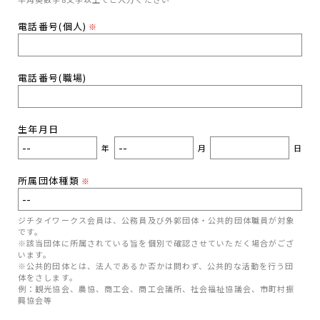
電話番号(個人)
※
電話番号(職場)
生年月日
年
月
日
所属団体種類
※
ジチタイワークス会員は、公務員及び外郭団体・公共的団体職員が対象
です。
※該当団体に所属されている旨を個別で確認させていただく場合がござ
います。
※公共的団体とは、法人であるか否かは問わず、公共的な活動を行う団
体をさします。
例：観光協会、農協、商工会、商工会議所、社会福祉協議会、市町村振
興協会等