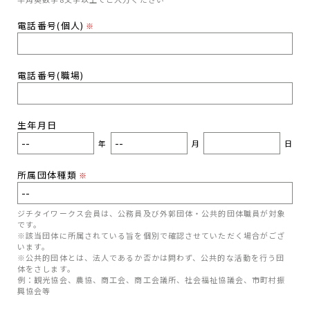
電話番号(個人)
※
電話番号(職場)
生年月日
年
月
日
所属団体種類
※
ジチタイワークス会員は、公務員及び外郭団体・公共的団体職員が対象
です。
※該当団体に所属されている旨を個別で確認させていただく場合がござ
います。
※公共的団体とは、法人であるか否かは問わず、公共的な活動を行う団
体をさします。
例：観光協会、農協、商工会、商工会議所、社会福祉協議会、市町村振
興協会等