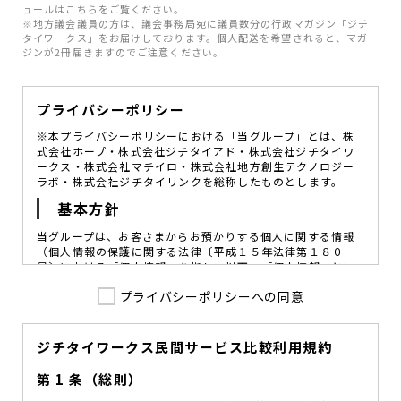
ュールはこちらをご覧ください。
※地方議会議員の方は、議会事務局宛に議員数分の行政マガジン「ジチ
タイワークス」をお届けしております。個人配送を希望されると、マガ
ジンが2冊届きますのでご注意ください。
プライバシーポリシー
※本プライバシーポリシーにおける「当グループ」とは、株
式会社ホープ・株式会社ジチタイアド・株式会社ジチタイワ
ークス・株式会社マチイロ・株式会社地方創生テクノロジー
ラボ・株式会社ジチタイリンクを総称したものとします。
基本方針
当グループは、お客さまからお預かりする個人に関する情報
（個人情報の保護に関する法律〔平成１５年法律第１８０
号〕における「個人情報」を指し、以下、「個人情報」とい
います。）の価値を尊重し、常に適切な管理と保護の徹底を
プライバシーポリシーへの同意
図ることが、重要な社会的責務であると考えております。
当グループはこれを確実に実践していくために、以下の方針
を定め、役員及び従業員に個人情報保護の重要性の認識と取
組みを徹底させることによって、個人情報の適切な取り扱い
ジチタイワークス民間サービス比較利用規約
に努めてまいります。
第 1 条（総則）
当グループは、個人情報保護に係る法令その他の規範を遵