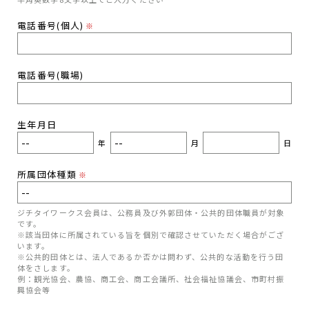
電話番号(個人)
※
電話番号(職場)
生年月日
年
月
日
所属団体種類
※
ジチタイワークス会員は、公務員及び外郭団体・公共的団体職員が対象
です。
※該当団体に所属されている旨を個別で確認させていただく場合がござ
います。
※公共的団体とは、法人であるか否かは問わず、公共的な活動を行う団
体をさします。
例：観光協会、農協、商工会、商工会議所、社会福祉協議会、市町村振
興協会等