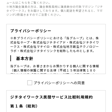
ュールはこちらをご覧ください。
※地方議会議員の方は、議会事務局宛に議員数分の行政マガジン「ジチ
タイワークス」をお届けしております。個人配送を希望されると、マガ
ジンが2冊届きますのでご注意ください。
プライバシーポリシー
※本プライバシーポリシーにおける「当グループ」とは、株
式会社ホープ・株式会社ジチタイアド・株式会社ジチタイワ
ークス・株式会社マチイロ・株式会社地方創生テクノロジー
ラボ・株式会社ジチタイリンクを総称したものとします。
基本方針
当グループは、お客さまからお預かりする個人に関する情報
（個人情報の保護に関する法律〔平成１５年法律第１８０
号〕における「個人情報」を指し、以下、「個人情報」とい
います。）の価値を尊重し、常に適切な管理と保護の徹底を
プライバシーポリシーへの同意
図ることが、重要な社会的責務であると考えております。
当グループはこれを確実に実践していくために、以下の方針
を定め、役員及び従業員に個人情報保護の重要性の認識と取
組みを徹底させることによって、個人情報の適切な取り扱い
ジチタイワークス民間サービス比較利用規約
に努めてまいります。
第 1 条（総則）
当グループは、個人情報保護に係る法令その他の規範を遵