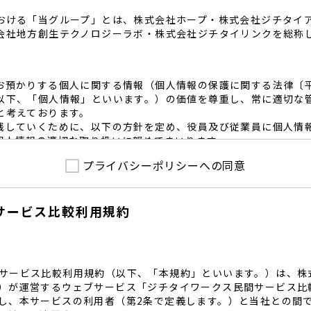
おける「当グループ」とは、株式会社ホープ・株式会社ジチタイ
会社地方創生テクノロジーラボ・株式会社ジチタイリンクを総称
お預かりする個人に関する情報（個人情報の保護に関する法律〔
以下、「個人情報」といいます。）の価値を尊重し、常に適切な
と考えております。
践していくために、以下の方針を定め、役員及び従業員に個人情
個人情報の適切な取り扱いに努めてまいります。
プライバシーポリシーへの同意
護に係る法令その他の規範を遵守するとともに、本ポリシーの内
護方針に準拠して提供されるサービスにおける個人情報の取得に
サービス比較利用規約
内で適切な取得、利用目的の範囲内で利用を致します。
範囲内で個人情報を含む業務委託を行う場合は、契約書を締結し
致します。
る個人情報を正確かつ安全に保つとともに、不正アクセス・紛失
内規程を整備し、必要かつ適切な措置を講じます。
サービス比較利用規約（以下、「本規約」といいます。）は、株
護に関する社内のマネジメントシステムを定め、組織体制を整備
）が運営するウェブサービス「ジチタイワークス民間サービス比
し、本サービスの利用者（第2条で定義します。）と当社との間
関する個人の権利を尊重いたします。個人情報に関する苦情・相