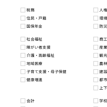
税務
人
住民・戸籍
環
国保年金
防
社会福祉
商
障がい者支援
産
介護・高齢福祉
観
地域医療
農
子育て支援・母子保健
建
健康増進
都
上
会計
学