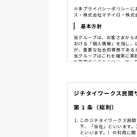
※本プライバシーポリシーに
ス・株式会社マチイロ・株式
基本方針
当グループは、お客さまから
おける「個人情報」を指し、
が、重要な社会的責務である
当グループはこれを確実に実
を徹底させることによって、
当グループは、個人情報保
個人情報保護に努めます。
当グループは、個人情報保
ジチタイワークス民間
し、同意を得た必要な範囲
当グループは、利用目的の
管理を求め、委託先を監督
第 1 条（総則）
当グループは、お預かりす
る予防並びに是正の為、社
このジチタイワークス民間
当グループは、個人情報保
下、「当社」といいます。
します。
といいます。）の利用に関
当グループは、個人情報に