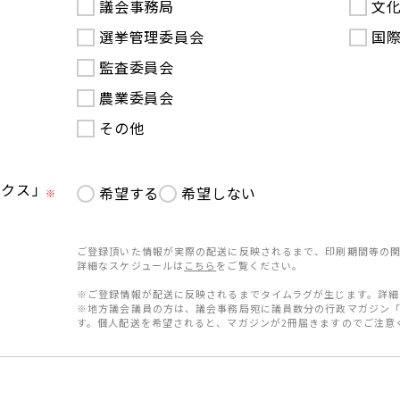
議会事務局
文
選挙管理委員会
国
監査委員会
農業委員会
その他
ークス」
希望する
希望しない
※
ご登録頂いた情報が実際の配送に反映されるまで、印刷期間等の関
詳細なスケジュールは
こちら
をご覧ください。
※ご登録情報が配送に反映されるまでタイムラグが生じます。詳細
※地方議会議員の方は、議会事務局宛に議員数分の行政マガジン
す。個人配送を希望されると、マガジンが2冊届きますのでご注意