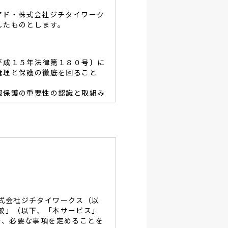
アド・株式会社ジチタイワーク
したものとします。
平成１５年法律第１８０号〕に
管理と保護の徹底を図ること
報保護の重要性の認識と取組み
容を適宜見直し、その改善と
あたり、利用目的を明らかに
、当グループと同等の適切な
・破壊・改竄・漏洩等に対す
式会社ジチタイワークス（以
し、役員及び従業員に徹底致
較」（以下、「本サービス」
で、必要な事項を定めることを
談及びご本人の個人情報の開