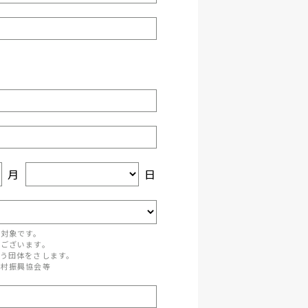
月
日
が対象です。
がございます。
う団体をさします。
町村振興協会等