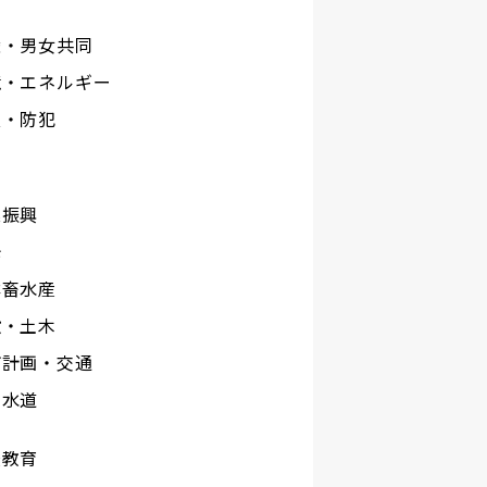
権・男女共同
境・エネルギー
災・防犯
工
業振興
光
林畜水産
設・土木
市計画・交通
下水道
校教育