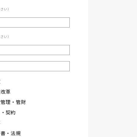
ださい）
ださい）
政
政改革
設管理・管財
札・契約
事
文書・法規