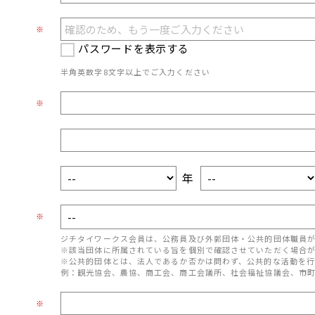
※
パスワードを表示する
半角英数字8文字以上でご入力ください
※
年
※
ジチタイワークス会員は、公務員及び外郭団体・公共的団体職員
※該当団体に所属されている旨を個別で確認させていただく場合
※公共的団体とは、法人であるか否かは問わず、公共的な活動を行
例：観光協会、農協、商工会、商工会議所、社会福祉協議会、市
※