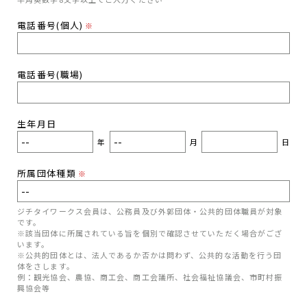
電話番号(個人)
※
電話番号(職場)
生年月日
年
月
日
所属団体種類
※
ジチタイワークス会員は、公務員及び外郭団体・公共的団体職員が対象
です。
※該当団体に所属されている旨を個別で確認させていただく場合がござ
います。
※公共的団体とは、法人であるか否かは問わず、公共的な活動を行う団
体をさします。
例：観光協会、農協、商工会、商工会議所、社会福祉協議会、市町村振
興協会等