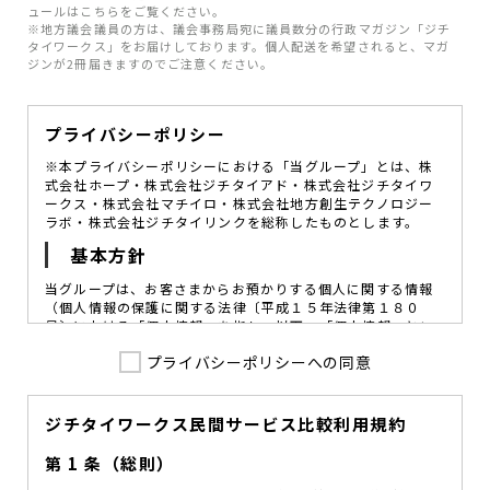
ュールはこちらをご覧ください。
※地方議会議員の方は、議会事務局宛に議員数分の行政マガジン「ジチ
タイワークス」をお届けしております。個人配送を希望されると、マガ
ジンが2冊届きますのでご注意ください。
プライバシーポリシー
※本プライバシーポリシーにおける「当グループ」とは、株
式会社ホープ・株式会社ジチタイアド・株式会社ジチタイワ
ークス・株式会社マチイロ・株式会社地方創生テクノロジー
ラボ・株式会社ジチタイリンクを総称したものとします。
基本方針
当グループは、お客さまからお預かりする個人に関する情報
（個人情報の保護に関する法律〔平成１５年法律第１８０
号〕における「個人情報」を指し、以下、「個人情報」とい
います。）の価値を尊重し、常に適切な管理と保護の徹底を
プライバシーポリシーへの同意
図ることが、重要な社会的責務であると考えております。
当グループはこれを確実に実践していくために、以下の方針
を定め、役員及び従業員に個人情報保護の重要性の認識と取
組みを徹底させることによって、個人情報の適切な取り扱い
ジチタイワークス民間サービス比較利用規約
に努めてまいります。
第 1 条（総則）
当グループは、個人情報保護に係る法令その他の規範を遵