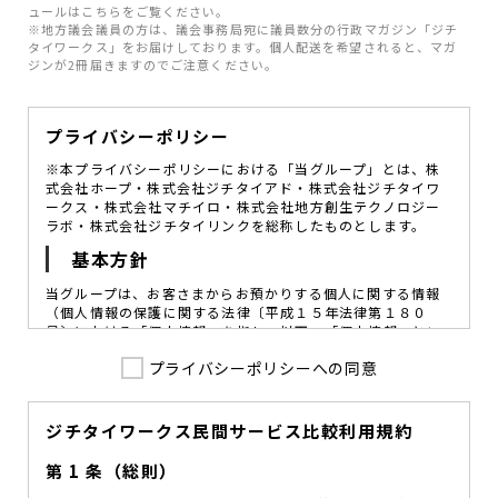
ュールはこちらをご覧ください。
※地方議会議員の方は、議会事務局宛に議員数分の行政マガジン「ジチ
タイワークス」をお届けしております。個人配送を希望されると、マガ
ジンが2冊届きますのでご注意ください。
プライバシーポリシー
※本プライバシーポリシーにおける「当グループ」とは、株
式会社ホープ・株式会社ジチタイアド・株式会社ジチタイワ
ークス・株式会社マチイロ・株式会社地方創生テクノロジー
ラボ・株式会社ジチタイリンクを総称したものとします。
基本方針
当グループは、お客さまからお預かりする個人に関する情報
（個人情報の保護に関する法律〔平成１５年法律第１８０
号〕における「個人情報」を指し、以下、「個人情報」とい
います。）の価値を尊重し、常に適切な管理と保護の徹底を
プライバシーポリシーへの同意
図ることが、重要な社会的責務であると考えております。
当グループはこれを確実に実践していくために、以下の方針
を定め、役員及び従業員に個人情報保護の重要性の認識と取
組みを徹底させることによって、個人情報の適切な取り扱い
ジチタイワークス民間サービス比較利用規約
に努めてまいります。
第 1 条（総則）
当グループは、個人情報保護に係る法令その他の規範を遵