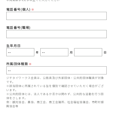
電話番号(個人)
※
電話番号(職場)
生年月日
年
月
日
所属団体種類
※
ジチタイワークス会員は、公務員及び外郭団体・公共的団体職員が対象
です。
※該当団体に所属されている旨を個別で確認させていただく場合がござ
います。
※公共的団体とは、法人であるか否かは問わず、公共的な活動を行う団
体をさします。
例：観光協会、農協、商工会、商工会議所、社会福祉協議会、市町村振
興協会等