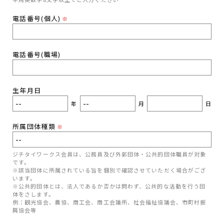
電話番号(個人)
※
電話番号(職場)
生年月日
年
月
日
所属団体種類
※
ジチタイワークス会員は、公務員及び外郭団体・公共的団体職員が対象
です。
※該当団体に所属されている旨を個別で確認させていただく場合がござ
います。
※公共的団体とは、法人であるか否かは問わず、公共的な活動を行う団
体をさします。
例：観光協会、農協、商工会、商工会議所、社会福祉協議会、市町村振
興協会等