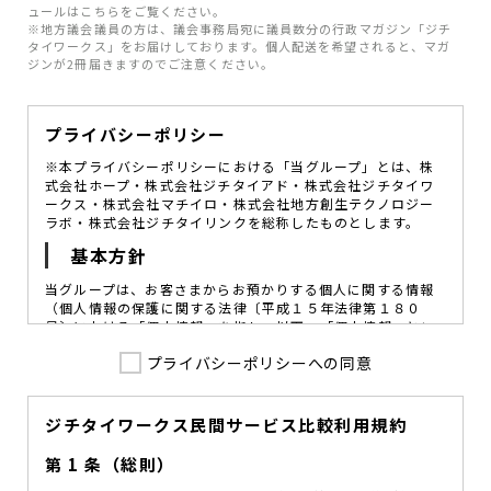
ュールはこちらをご覧ください。
※地方議会議員の方は、議会事務局宛に議員数分の行政マガジン「ジチ
タイワークス」をお届けしております。個人配送を希望されると、マガ
ジンが2冊届きますのでご注意ください。
プライバシーポリシー
※本プライバシーポリシーにおける「当グループ」とは、株
式会社ホープ・株式会社ジチタイアド・株式会社ジチタイワ
ークス・株式会社マチイロ・株式会社地方創生テクノロジー
ラボ・株式会社ジチタイリンクを総称したものとします。
基本方針
当グループは、お客さまからお預かりする個人に関する情報
（個人情報の保護に関する法律〔平成１５年法律第１８０
号〕における「個人情報」を指し、以下、「個人情報」とい
います。）の価値を尊重し、常に適切な管理と保護の徹底を
プライバシーポリシーへの同意
図ることが、重要な社会的責務であると考えております。
当グループはこれを確実に実践していくために、以下の方針
を定め、役員及び従業員に個人情報保護の重要性の認識と取
組みを徹底させることによって、個人情報の適切な取り扱い
ジチタイワークス民間サービス比較利用規約
に努めてまいります。
第 1 条（総則）
当グループは、個人情報保護に係る法令その他の規範を遵