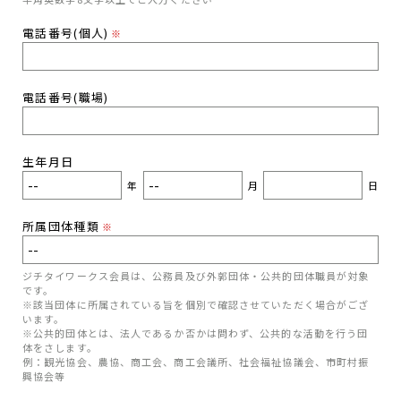
電話番号(個人)
※
電話番号(職場)
生年月日
年
月
日
所属団体種類
※
ジチタイワークス会員は、公務員及び外郭団体・公共的団体職員が対象
です。
※該当団体に所属されている旨を個別で確認させていただく場合がござ
います。
※公共的団体とは、法人であるか否かは問わず、公共的な活動を行う団
体をさします。
例：観光協会、農協、商工会、商工会議所、社会福祉協議会、市町村振
興協会等