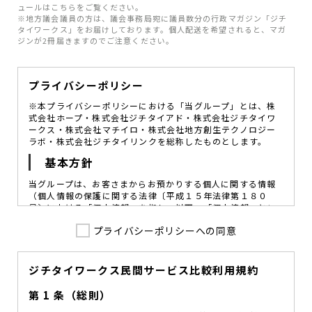
ュールはこちらをご覧ください。
※地方議会議員の方は、議会事務局宛に議員数分の行政マガジン「ジチ
タイワークス」をお届けしております。個人配送を希望されると、マガ
ジンが2冊届きますのでご注意ください。
プライバシーポリシー
※本プライバシーポリシーにおける「当グループ」とは、株
式会社ホープ・株式会社ジチタイアド・株式会社ジチタイワ
ークス・株式会社マチイロ・株式会社地方創生テクノロジー
ラボ・株式会社ジチタイリンクを総称したものとします。
基本方針
当グループは、お客さまからお預かりする個人に関する情報
（個人情報の保護に関する法律〔平成１５年法律第１８０
号〕における「個人情報」を指し、以下、「個人情報」とい
います。）の価値を尊重し、常に適切な管理と保護の徹底を
プライバシーポリシーへの同意
図ることが、重要な社会的責務であると考えております。
当グループはこれを確実に実践していくために、以下の方針
を定め、役員及び従業員に個人情報保護の重要性の認識と取
組みを徹底させることによって、個人情報の適切な取り扱い
ジチタイワークス民間サービス比較利用規約
に努めてまいります。
第 1 条（総則）
当グループは、個人情報保護に係る法令その他の規範を遵