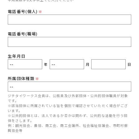
電話番号(個人)
※
電話番号(職場)
生年月日
年
月
日
所属団体種類
※
ジチタイワークス会員は、公務員及び外郭団体・公共的団体職員が対象
です。
※該当団体に所属されている旨を個別で確認させていただく場合がござ
います。
※公共的団体とは、法人であるか否かは問わず、公共的な活動を行う団
体をさします。
例：観光協会、農協、商工会、商工会議所、社会福祉協議会、市町村振
興協会等