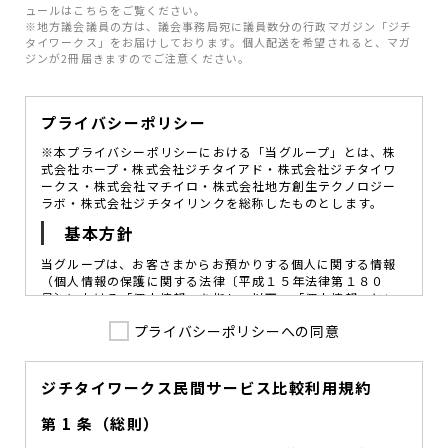
ュールはこちらをご覧ください。
※地方議会議員の方は、議会事務局宛に議員数分の行政マガジン「ジチ
タイワークス」をお届けしております。個人配送を希望されると、マガ
ジンが2冊届きますのでご注意ください。
プライバシーポリシー
※本プライバシーポリシーにおける「当グループ」とは、株
式会社ホープ・株式会社ジチタイアド・株式会社ジチタイワ
ークス・株式会社マチイロ・株式会社地方創生テクノロジー
ラボ・株式会社ジチタイリンクを総称したものとします。
基本方針
当グループは、お客さまからお預かりする個人に関する情報
（個人情報の保護に関する法律〔平成１５年法律第１８０
号〕における「個人情報」を指し、以下、「個人情報」とい
います。）の価値を尊重し、常に適切な管理と保護の徹底を
プライバシーポリシーへの同意
図ることが、重要な社会的責務であると考えております。
当グループはこれを確実に実践していくために、以下の方針
を定め、役員及び従業員に個人情報保護の重要性の認識と取
組みを徹底させることによって、個人情報の適切な取り扱い
ジチタイワークス民間サービス比較利用規約
に努めてまいります。
第 1 条（総則）
当グループは、個人情報保護に係る法令その他の規範を遵